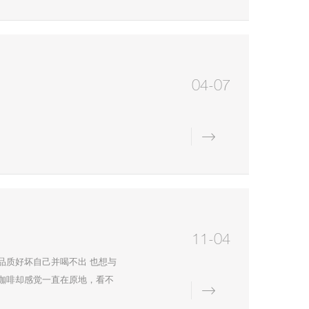
04-07
详情
11-04
品质好坏自己并喝不出 也想与
咖啡却感觉一直在原地，看不
详情