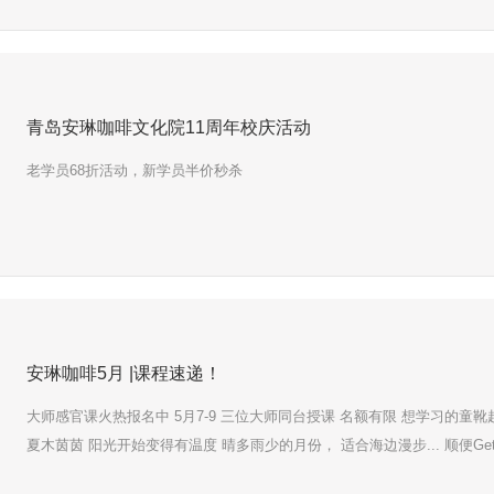
青岛安琳咖啡文化院11周年校庆活动
老学员68折活动，新学员半价秒杀
安琳咖啡5月 |课程速递！
大师感官课火热报名中 5月7-9 三位大师同台授课 名额有限 想学习的童
夏木茵茵 阳光开始变得有温度 晴多雨少的月份， 适合海边漫步... 顺便G