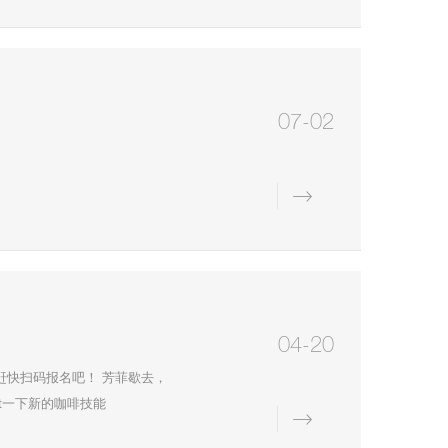
07-02
详情
04-20
靴赶快扫码报名吧！ 芳菲歇去，
et一下新的咖啡技能
详情